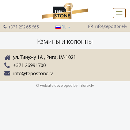
Toggle
naviga
info@tepostone.lv
+371 292 65 665
RU
Камины и колонны
ул. Тинужу 1A , Рига, LV-1021
+371 26991700
info@tepostone.lv
© website developed by inforex.lv