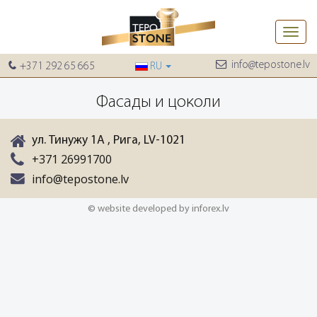
Toggle
naviga
info@tepostone.lv
+371 292 65 665
RU
Фасады и цоколи
ул. Тинужу 1A , Рига, LV-1021
+371 26991700
info@tepostone.lv
© website developed by inforex.lv